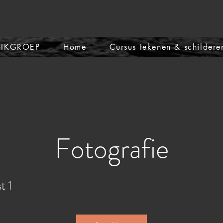
KIKGROEP
Home
Cursus tekenen & schildere
Fotografie
t 1
Welcome visitors to your site with a short, engaging introduction.
Double click to edit and add your own text.